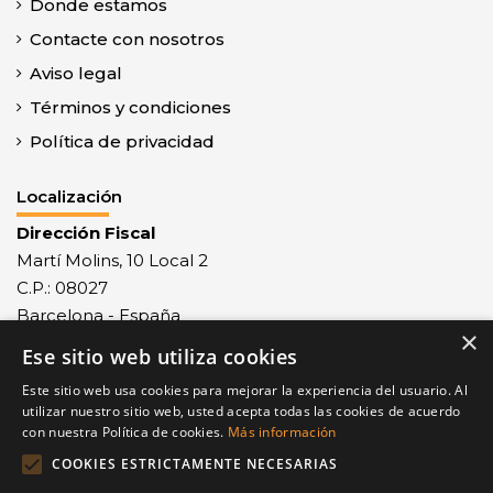
Donde estamos
Contacte con nosotros
Aviso legal
Términos y condiciones
Política de privacidad
Localización
Dirección Fiscal
Martí Molins, 10 Local 2
C.P.: 08027
Barcelona - España
×
Ese sitio web utiliza cookies
Recepción mercancías
Monlau, 29 - C.P.: 08027
Este sitio web usa cookies para mejorar la experiencia del usuario. Al
Barcelona - España
utilizar nuestro sitio web, usted acepta todas las cookies de acuerdo
con nuestra Política de cookies.
Más información
Contacto
COOKIES ESTRICTAMENTE NECESARIAS
Tel.: +34 932 68 77 23