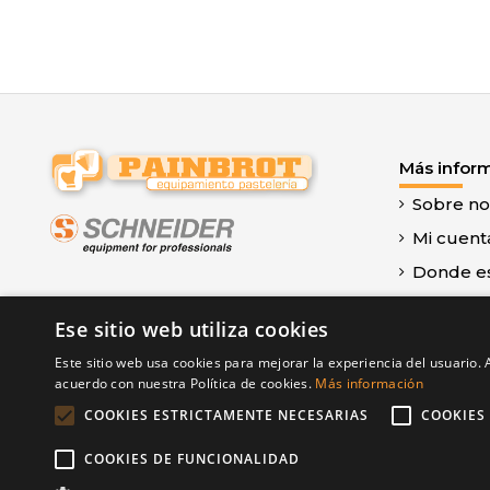
Más infor
Sobre no
Mi cuent
Donde e
Contacte
Ese sitio web utiliza cookies
Aviso leg
Este sitio web usa cookies para mejorar la experiencia del usuario. A
Términos
acuerdo con nuestra Política de cookies.
Más información
Política 
COOKIES ESTRICTAMENTE NECESARIAS
COOKIES
COOKIES DE FUNCIONALIDAD