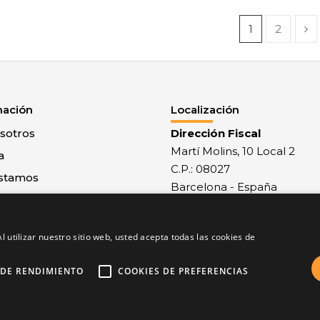
1
2
mación
Localización
sotros
Dirección Fiscal
Martí Molins, 10 Local 2
a
C.P.: 08027
stamos
Barcelona - España
 con nosotros
Recepción mercancías
al
Monlau, 29 - C.P.: 08027
l utilizar nuestro sitio web, usted acepta todas las cookies de
 y condiciones
Barcelona - España
de privacidad
 DE RENDIMIENTO
COOKIES DE PREFERENCIAS