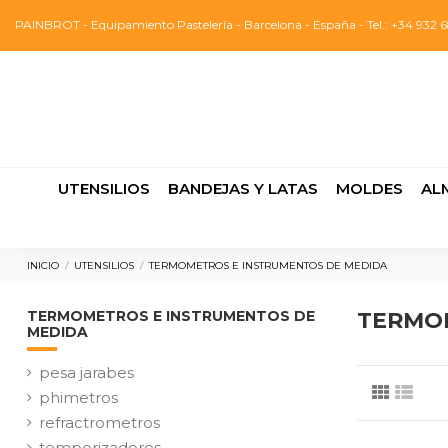
PAINBROT - Equipamiento Pastelería - Barcelona - España - Tel.: +34 932 6
UTENSILIOS
BANDEJAS Y LATAS
MOLDES
AL
INICIO
UTENSILIOS
TERMOMETROS E INSTRUMENTOS DE MEDIDA
TERMOMETROS E INSTRUMENTOS DE
TERMOM
MEDIDA
pesa jarabes
phimetros
refractrometros
temporizadores