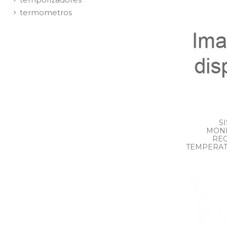
termometros
S
MONI
REG
TEMPERAT