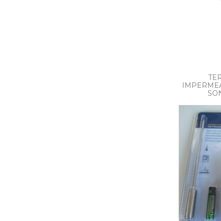
TE
IMPERMEA
SO