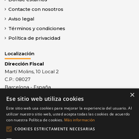
Contacte con nosotros
Aviso legal
Términos y condiciones
Política de privacidad
Localización
Dirección Fiscal
Martí Molins, 10 Local 2
C.P.: 08027
Barcelona - España
×
Ese sitio web utiliza cookies
Recepción mercancías
Monlau, 29 - C.P.: 08027
Este sitio web usa cookies para mejorar la experiencia del usuario. Al
Barcelona - España
utilizar nuestro sitio web, usted acepta todas las cookies de acuerdo
con nuestra Política de cookies.
Más información
Contacto
COOKIES ESTRICTAMENTE NECESARIAS
Tel.: +34 932 68 77 23