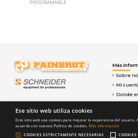
PROGRAMABLE
Más infor
Sobre no
Mi cuent
Donde e
Contacte
Ese sitio web utiliza cookies
Aviso leg
Este sitio web usa cookies para mejorar la experiencia del usuario. A
Términos
acuerdo con nuestra Política de cookies.
Más información
Política 
COOKIES ESTRICTAMENTE NECESARIAS
COOKIES