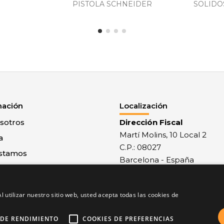
PISTOLA SCHNEIDER
SOLIDO
mación
Localización
sotros
Dirección Fiscal
Martí Molins, 10 Local 2
a
C.P.: 08027
stamos
Barcelona - España
 con nosotros
Recepción mercancías
al
Monlau, 29 - C.P.: 08027
l utilizar nuestro sitio web, usted acepta todas las cookies de
 y condiciones
Barcelona - España
de privacidad
 DE RENDIMIENTO
COOKIES DE PREFERENCIAS