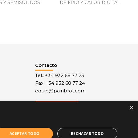
S Y SEMISOLIDOS
DE FRIO Y CALOR DIGITAL
Contacto
Tel.: +34 932 68 77 23
Fax: +34 932 68 77 24
equip@painbrot.com
×
Nuestro Blog
ACEPTAR TODO
RECHAZAR TODO