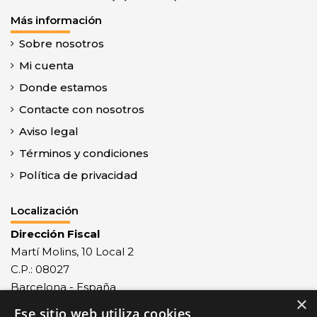
Más información
Sobre nosotros
Mi cuenta
Donde estamos
Contacte con nosotros
Aviso legal
Términos y condiciones
Política de privacidad
Localización
Dirección Fiscal
Martí Molins, 10 Local 2
C.P.: 08027
Barcelona - España
×
Ese sitio web utiliza cookies
Recepción mercancías