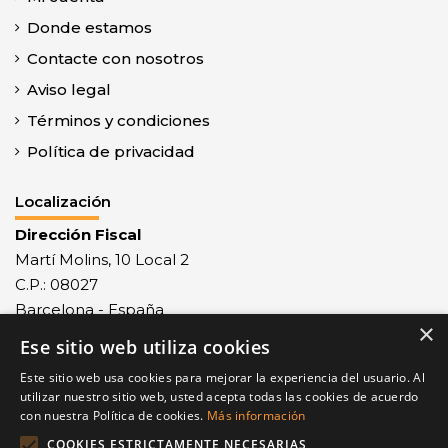
Donde estamos
Contacte con nosotros
Aviso legal
Términos y condiciones
Política de privacidad
Localización
Dirección Fiscal
Martí Molins, 10 Local 2
C.P.: 08027
Barcelona - España
×
Ese sitio web utiliza cookies
Recepción mercancías
Monlau, 29 - C.P.: 08027
Este sitio web usa cookies para mejorar la experiencia del usuario. Al
Barcelona - España
utilizar nuestro sitio web, usted acepta todas las cookies de acuerdo
con nuestra Política de cookies.
Más información
Contacto
COOKIES ESTRICTAMENTE NECESARIAS