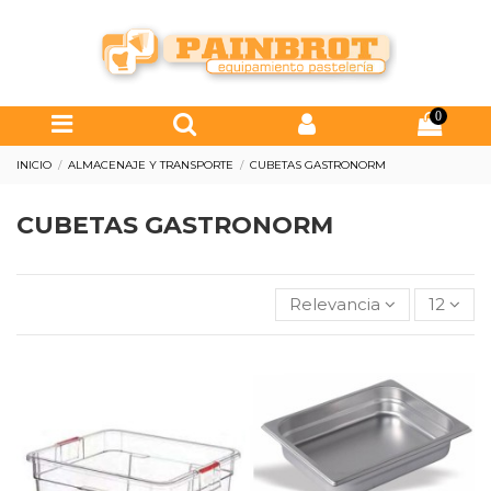
0
INICIO
ALMACENAJE Y TRANSPORTE
CUBETAS GASTRONORM
CUBETAS GASTRONORM
Relevancia
12