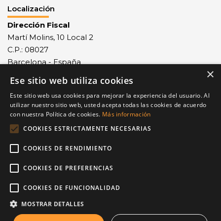
Localización
Dirección Fiscal
Martí Molins, 10 Local 2
C.P.: 08027
Barcelona - España
×
Ese sitio web utiliza cookies
Recepción mercancías
Monlau, 29 - C.P.: 08027
Este sitio web usa cookies para mejorar la experiencia del usuario. Al
Barcelona - España
utilizar nuestro sitio web, usted acepta todas las cookies de acuerdo
con nuestra Política de cookies.
Más información
Contacto
COOKIES ESTRICTAMENTE NECESARIAS
Tel.: +34 932 68 77 23
COOKIES DE RENDIMIENTO
Fax: +34 932 68 77 24
equip@painbrot.com
COOKIES DE PREFERENCIAS
COOKIES DE FUNCIONALIDAD
Nuestro Blog
MOSTRAR DETALLES