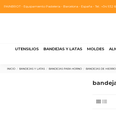
PAINBROT - Equipamiento Pastelería - Barcelona - España - Tel.: +34 932 6
UTENSILIOS
BANDEJAS Y LATAS
MOLDES
AL
INICIO
BANDEJAS Y LATAS
BANDEJAS PARA HORNO
BANDEJAS DE HIERRO
bandeja