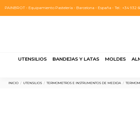
PAINBROT - Equipamiento Pastelería - Barcelona - España - Tel.: +34 932 6
UTENSILIOS
BANDEJAS Y LATAS
MOLDES
AL
INICIO
UTENSILIOS
TERMOMETROS E INSTRUMENTOS DE MEDIDA
TERMOM