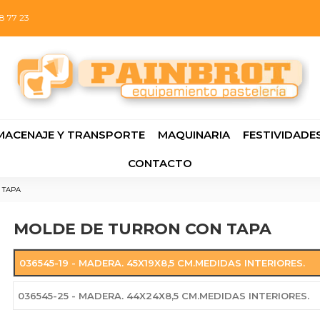
8 77 23
MACENAJE Y TRANSPORTE
MAQUINARIA
FESTIVIDADE
CONTACTO
 TAPA
MOLDE DE TURRON CON TAPA
036545-19 - MADERA. 45X19X8,5 CM.MEDIDAS INTERIORES.
036545-25 - MADERA. 44X24X8,5 CM.MEDIDAS INTERIORES.