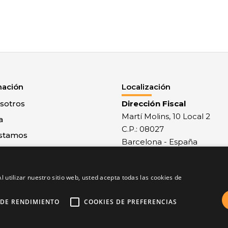
mación
Localización
sotros
Dirección Fiscal
Martí Molins, 10 Local 2
a
C.P.: 08027
stamos
Barcelona - España
 con nosotros
Recepción mercancías
al
Monlau, 29 - C.P.: 08027
l utilizar nuestro sitio web, usted acepta todas las cookies de
 y condiciones
Barcelona - España
de privacidad
 DE RENDIMIENTO
COOKIES DE PREFERENCIAS