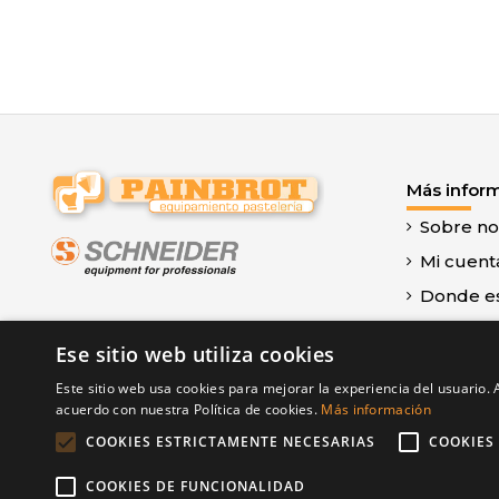
Más infor
Sobre no
Mi cuent
Donde e
Contacte
Ese sitio web utiliza cookies
Aviso leg
Este sitio web usa cookies para mejorar la experiencia del usuario. A
Términos
acuerdo con nuestra Política de cookies.
Más información
Política 
COOKIES ESTRICTAMENTE NECESARIAS
COOKIES
COOKIES DE FUNCIONALIDAD