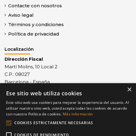
Contacte con nosotros
Aviso legal
Términos y condiciones
Política de privacidad
Localización
Dirección Fiscal
Martí Molins, 10 Local 2
C.P.: 08027
Barcelona - España
×
Ese sitio web utiliza cookies
Recepción mercancías
Monlau, 29 - C.P.: 08027
Este sitio web usa cookies para mejorar la experiencia del usuario. Al
Barcelona - España
utilizar nuestro sitio web, usted acepta todas las cookies de acuerdo
con nuestra Política de cookies.
Más información
Contacto
COOKIES ESTRICTAMENTE NECESARIAS
Tel.: +34 932 68 77 23
COOKIES DE RENDIMIENTO