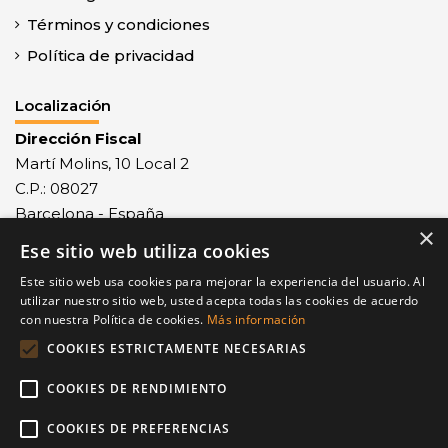
Términos y condiciones
Política de privacidad
Localización
Dirección Fiscal
Martí Molins, 10 Local 2
C.P.: 08027
Barcelona - España
×
Ese sitio web utiliza cookies
Recepción mercancías
Monlau, 29 - C.P.: 08027
Este sitio web usa cookies para mejorar la experiencia del usuario. Al
Barcelona - España
utilizar nuestro sitio web, usted acepta todas las cookies de acuerdo
con nuestra Política de cookies.
Más información
Contacto
COOKIES ESTRICTAMENTE NECESARIAS
Tel.: +34 932 68 77 23
COOKIES DE RENDIMIENTO
Fax: +34 932 68 77 24
equip@painbrot.com
COOKIES DE PREFERENCIAS