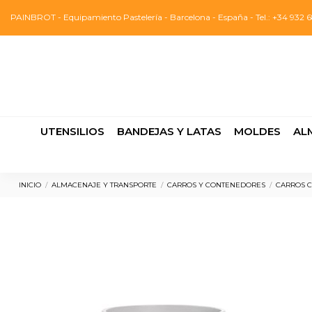
PAINBROT - Equipamiento Pastelería - Barcelona - España - Tel.: +34 932 6
UTENSILIOS
BANDEJAS Y LATAS
MOLDES
AL
INICIO
ALMACENAJE Y TRANSPORTE
CARROS Y CONTENEDORES
CARROS 