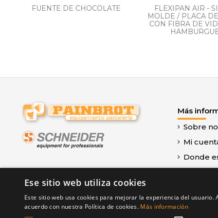
FUENTE DE CHOCOLATE
FLEXIPAN AIR - S
MOLDE / PLACA DE
CON FIBRA DE VI
HAMBURGUES
Más infor
Sobre no
Mi cuent
Donde e
Contacte
Ese sitio web utiliza cookies
Aviso leg
Este sitio web usa cookies para mejorar la experiencia del usuario. A
Términos
acuerdo con nuestra Política de cookies.
Más información
Política 