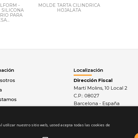
ILFORM -
MOLDE TARTA CILINDRICA
 SILICONA
HOJALATA
DRIO PARA
A...
mación
Localización
sotros
Dirección Fiscal
Martí Molins, 10 Local 2
a
C.P.: 08027
stamos
Barcelona - España
 con nosotros
Recepción mercancías
al
Monlau, 29 - C.P.: 08027
l utilizar nuestro sitio web, usted acepta todas las cookies de
 y condiciones
Barcelona - España
de privacidad