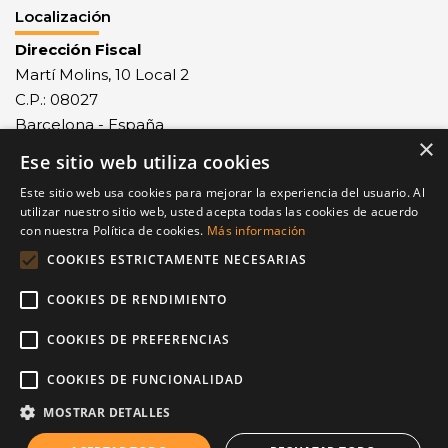
Localización
Dirección Fiscal
Martí Molins, 10 Local 2
C.P.: 08027
Barcelona - España
×
Ese sitio web utiliza cookies
Recepción mercancías
Monlau, 29 - C.P.: 08027
Este sitio web usa cookies para mejorar la experiencia del usuario. Al
Barcelona - España
utilizar nuestro sitio web, usted acepta todas las cookies de acuerdo
con nuestra Política de cookies.
Más información
Contacto
COOKIES ESTRICTAMENTE NECESARIAS
Tel.: +34 932 68 77 23
COOKIES DE RENDIMIENTO
Fax: +34 932 68 77 24
equip@painbrot.com
COOKIES DE PREFERENCIAS
COOKIES DE FUNCIONALIDAD
Nuestro Blog
MOSTRAR DETALLES